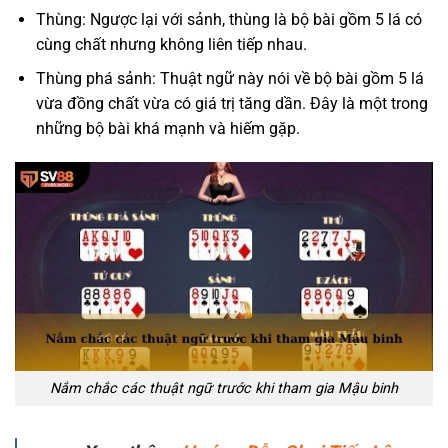
Thùng: Ngược lại với sảnh, thùng là bộ bài gồm 5 lá có
cùng chất nhưng không liên tiếp nhau.
Thùng phá sảnh: Thuật ngữ này nói về bộ bài gồm 5 lá
vừa đồng chất vừa có giá trị tăng dần. Đây là một trong
những bộ bài khá mạnh và hiếm gặp.
Nắm chắc các thuật ngữ trước khi tham gia Mậu binh