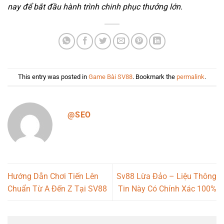
nay để bắt đầu hành trình chinh phục thưởng lớn.
This entry was posted in
Game Bài SV88
. Bookmark the
permalink
.
@SEO
Hướng Dẫn Chơi Tiến Lên
Sv88 Lừa Đảo – Liệu Thông
Chuẩn Từ A Đến Z Tại SV88
Tin Này Có Chính Xác 100%