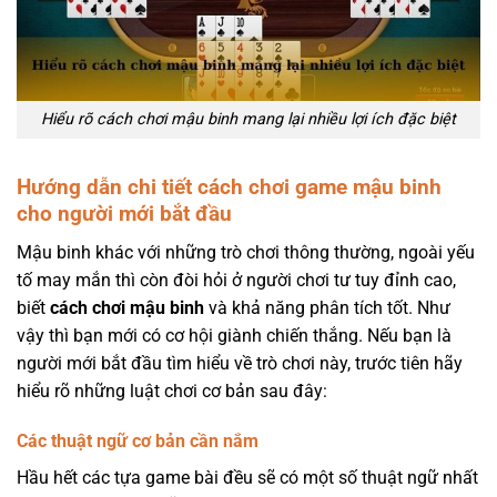
Hiểu rõ cách chơi mậu binh mang lại nhiều lợi ích đặc biệt
Hướng dẫn chi tiết cách chơi game mậu binh
cho người mới bắt đầu
Mậu binh khác với những trò chơi thông thường, ngoài yếu
tố may mắn thì còn đòi hỏi ở người chơi tư tuy đỉnh cao,
biết
cách chơi mậu binh
và khả năng phân tích tốt. Như
vậy thì bạn mới có cơ hội giành chiến thắng. Nếu bạn là
người mới bắt đầu tìm hiểu về trò chơi này, trước tiên hãy
hiểu rõ những luật chơi cơ bản sau đây:
Các thuật ngữ cơ bản cần nắm
Hầu hết các tựa game bài đều sẽ có một số thuật ngữ nhất