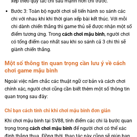
xếp theo quy tắc chi sau mạnh hơn chi trước.
Bước 3: Toàn bộ người chơi sẽ tiến hành so sánh các
chi với nhau khi khi thời gian xếp bài kết thúc. Với mỗi
chi dành chiến thắng thì game thủ sẽ được nhận một số
điểm tương ứng. Trong
cách chơi mậu binh
, người chơi
có tổng điểm cao nhất sau khi so sánh cả 3 chi thì sẽ
giành chiến thắng.
Một số thông tin quan trọng cần lưu ý về cách
chơi game mậu binh
Ngoài việc nắm chắc các thuật ngữ cơ bản và cách chơi
chính xác, người chơi cũng cần biết thêm một số thông tin
quan trọng sau đây:
Chỉ bạn cách tính chi khi chơi mậu binh đơn giản
Khi chơi mậu binh tại SV88, tính điểm các chi là bước quan
trọng trong
cách chơi mậu binh
để người chơi có thể xác
định thắng thua. Đồng thời, thao tác này cũng sẽ giúp bạn