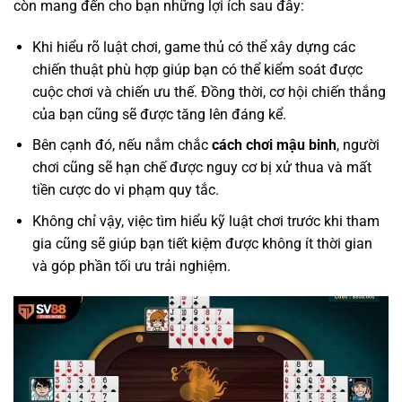
còn mang đến cho bạn những lợi ích sau đây:
Khi hiểu rõ luật chơi, game thủ có thể xây dựng các
chiến thuật phù hợp giúp bạn có thể kiểm soát được
cuộc chơi và chiến ưu thế. Đồng thời, cơ hội chiến thắng
của bạn cũng sẽ được tăng lên đáng kể.
Bên cạnh đó, nếu nắm chắc
cách chơi mậu binh
, người
chơi cũng sẽ hạn chế được nguy cơ bị xử thua và mất
tiền cược do vi phạm quy tắc.
Không chỉ vậy, việc tìm hiểu kỹ luật chơi trước khi tham
gia cũng sẽ giúp bạn tiết kiệm được không ít thời gian
và góp phần tối ưu trải nghiệm.