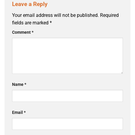
Leave a Reply
Your email address will not be published.
Required
fields are marked
*
Comment
*
Name
*
Email
*